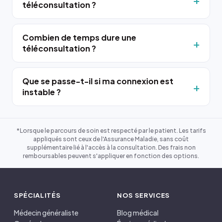
téléconsultation ?
Combien de temps dure une
téléconsultation ?
Que se passe-t-il si ma connexion est
instable ?
*Lorsque le parcours de soin est respecté par le patient. Les tarifs
appliqués sont ceux de l'Assurance Maladie, sans coût
supplémentaire lié à l'accès à la consultation. Des frais non
remboursables peuvent s'appliquer en fonction des options.
SPÉCIALITÉS
NOS SERVICES
Médecin généraliste
Blog médical