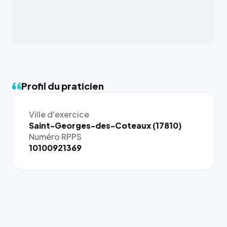
Profil du praticien
Ville d'exercice
{# 40×40
Saint-Georges-des-Coteaux (17810)
: la taille
Numéro RPPS
rendue par
10100921369
`.profile-
picture`,
et un
rapport 1:1
qui reste
juste à
toutes les