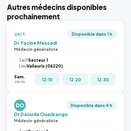
tailles
Autres médecins disponibles
puisque la
photo est
prochainement
recadrée
en
`object-
Disponible dans 1 h
fit: cover`.
Dr Yacine Messadi
Sans ces
Médecin généraliste
attributs
le
Tarif
Secteur 1
navigateur
Lieu
Vallauris (06220)
ne réserve
Sam.
pas la
{# 40×40
12:10
12:20
12:30
08/08
place, et
: la taille
c'étaient
rendue par
les trois
`.profile-
dernières
DO
picture`,
Disponible dans 4 h
images de
et un
Dr Daouda Ouedraogo
l'annuaire
rapport 1:1
Médecin généraliste
dans ce
qui reste
cas. #}