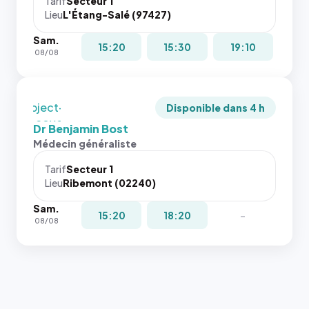
juste à
Tarif
Secteur 1
Lieu
L'Étang-Salé (97427)
toutes les
tailles
Sam.
puisque la
15:20
15:30
19:10
08/08
photo est
recadrée
en
`object-
Disponible dans 4 h
fit: cover`.
Dr Benjamin Bost
Sans ces
Médecin généraliste
attributs
le
Tarif
Secteur 1
navigateur
Lieu
Ribemont (02240)
ne réserve
Sam.
pas la
15:20
18:20
-
08/08
place, et
c'étaient
les trois
dernières
images de
l'annuaire