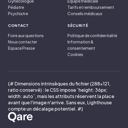
Gynécologue
Équipe médicale
Pédiatre
Tarifs et remboursement
Psychiatre
Conseils médicaux
CONTACT
SÉCURITÉ
Foire aux questions
Politique de confidentialité
Nous contacter
Information &
Espace Presse
consentement
Cookies
{# Dimensions intrinsèques du fichier (288×121,
ratio conservé) : le CSS impose `height: 36px;
width: auto`, mais les attributs réservent la place
avant que l'image n'arrive. Sans eux, Lighthouse
compte un décalage potentiel. #}