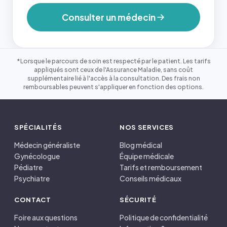
Consulter un médecin
*Lorsque le parcours de soin est respecté par le patient. Les tarifs
appliqués sont ceux de l'Assurance Maladie, sans coût
supplémentaire lié à l'accès à la consultation. Des frais non
remboursables peuvent s'appliquer en fonction des options.
SPÉCIALITÉS
NOS SERVICES
Médecin généraliste
Blog médical
Gynécologue
Équipe médicale
Pédiatre
Tarifs et remboursement
Psychiatre
Conseils médicaux
CONTACT
SÉCURITÉ
Foire aux questions
Politique de confidentialité