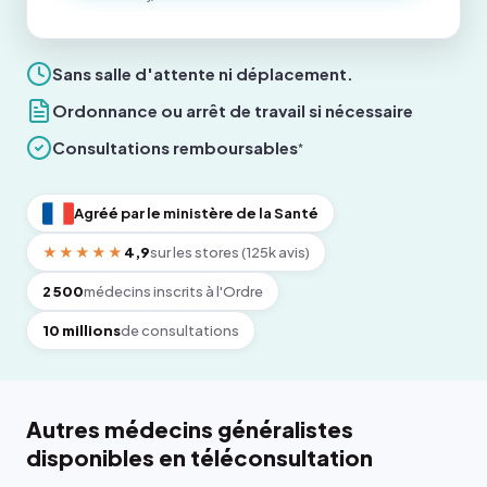
Sans salle d'attente ni déplacement.
Ordonnance ou arrêt de travail si nécessaire
Consultations remboursables
*
Agréé par le ministère de la Santé
★★★★★
4,9
sur les stores (125k avis)
2 500
médecins inscrits à l'Ordre
10 millions
de consultations
Autres médecins généralistes
disponibles en téléconsultation