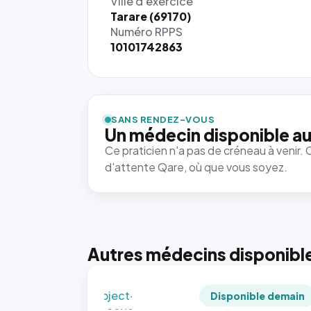
Ville d'exercice
Tarare (69170)
Numéro RPPS
10101742863
{# 40×40
: la taille
rendue par
`.profile-
SANS RENDEZ-VOUS
picture`,
Un médecin disponible au
et un
Ce praticien n'a pas de créneau à venir. 
rapport 1:1
d'attente Qare, où que vous soyez.
qui reste
juste à
toutes les
tailles
puisque la
photo est
Autres médecins disponibl
recadrée
en
`object-
Disponible demain
fit: cover`.