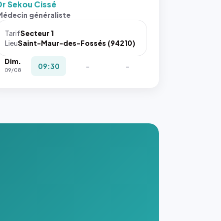
Dr Sekou Cissé
s ces
Médecin généraliste
ributs
Tarif
Secteur 1
igateur
Lieu
Saint-Maur-des-Fossés (94210)
réserve
Dim.
la
09:30
-
-
09/08
ce, et
taient
trois
nières
ges de
nnuaire
s ce
. #}