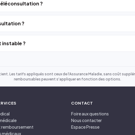
 téléconsultation ?
ultation ?
 instable ?
ient. Les tarifs appliqués sont ceux de l'Assurance Maladie, sans coût suppléme
remboursables peuvent s'appliquer en fonction des options.
ERVICES
CONTACT
dical
Foire aux questions
médicale
Nous contacter
et remboursement
Espace Presse
s médicaux