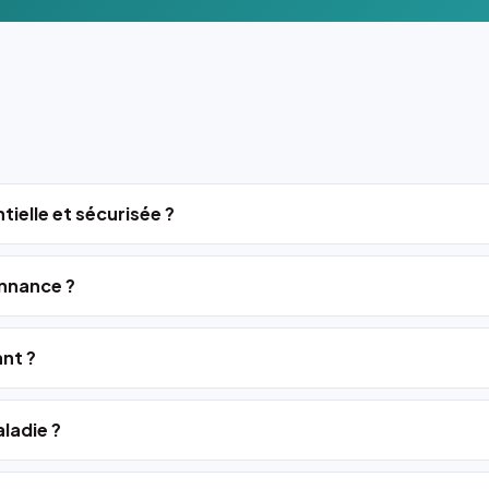
tielle et sécurisée ?
nnance ?
ant ?
ladie ?