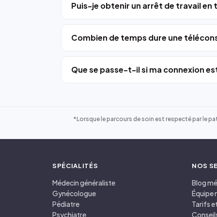
Puis-je obtenir un arrêt de travail en
Combien de temps dure une télécons
Que se passe-t-il si ma connexion est
*Lorsque le parcours de soin est respecté par le pat
SPÉCIALITÉS
NOS S
Médecin généraliste
Blog mé
Gynécologue
Équipe 
Pédiatre
Tarifs 
Psychiatre
Conseil