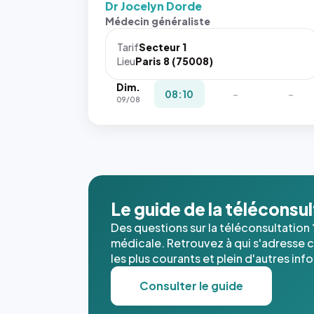
Dr Jocelyn Dorde
Sans ces
Médecin généraliste
attributs
le
Tarif
Secteur 1
navigateur
Lieu
Paris 8 (75008)
ne réserve
Dim.
pas la
08:10
-
-
09/08
place, et
c'étaient
les trois
dernières
images de
l'annuaire
dans ce
Le guide de la téléconsu
cas. #}
Des questions sur la téléconsultation 
médicale. Retrouvez à qui s'adresse ce
les plus courants et plein d'autres inf
Consulter le guide