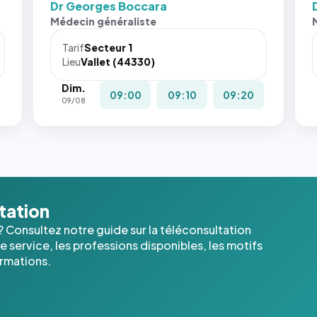
Dr Georges Boccara
Sans ces
San
Médecin généraliste
attributs
att
le
le
Tarif
Secteur 1
navigateur
nav
Lieu
Vallet (44330)
ne réserve
ne 
Dim.
pas la
pas 
09:00
09:10
09:20
09/08
place, et
pla
c'étaient
c'é
les trois
les 
dernières
der
images de
ima
l'annuaire
l'a
dans ce
dan
ltation
cas. #}
cas
? Consultez notre guide sur la téléconsultation
 service, les professions disponibles, les motifs
ormations.