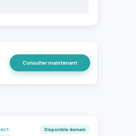
 40×40
taille
due par
ofile-
ture`,
un
Consulter maintenant
ort 1:1
 reste
e à
tes les
les
sque la
to est
adrée
ject-
Disponible demain
 cover`.