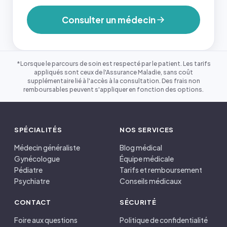
Consulter un médecin
*Lorsque le parcours de soin est respecté par le patient. Les tarifs
appliqués sont ceux de l'Assurance Maladie, sans coût
supplémentaire lié à l'accès à la consultation. Des frais non
remboursables peuvent s'appliquer en fonction des options.
SPÉCIALITÉS
NOS SERVICES
Médecin généraliste
Blog médical
Gynécologue
Équipe médicale
Pédiatre
Tarifs et remboursement
Psychiatre
Conseils médicaux
CONTACT
SÉCURITÉ
Foire aux questions
Politique de confidentialité