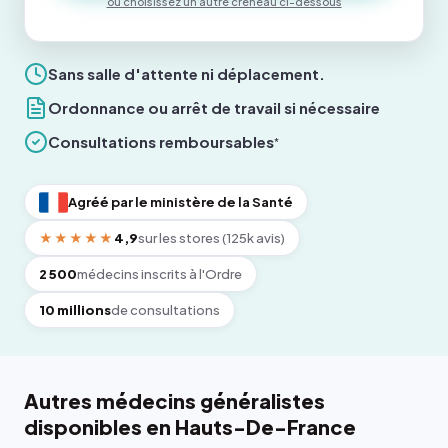
ou choisissez un autre créneau ci-dessous
Sans salle d'attente ni déplacement.
Ordonnance ou arrêt de travail si nécessaire
Consultations remboursables
*
Agréé par le ministère de la Santé
★★★★★
4,9
sur les stores (125k avis)
2 500
médecins inscrits à l'Ordre
10 millions
de consultations
Autres médecins généralistes
disponibles en Hauts-De-France