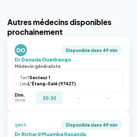
Autres médecins disponibles
{# 40×40
prochainement
: la taille
rendue par
`.profile-
DO
picture`,
Disponible dans 49 min
et un
Dr Daouda Ouedraogo
rapport 1:1
Médecin généraliste
qui reste
juste à
Tarif
Secteur 1
Lieu
L'Étang-Salé (97427)
toutes les
tailles
Dim.
puisque la
{# 40×40
20:30
-
-
09/08
photo est
: la taille
recadrée
rendue par
en
`.profile-
`object-
picture`,
Disponible dans 49 min
fit: cover`.
et un
Dr Richard Muamba Kasanda