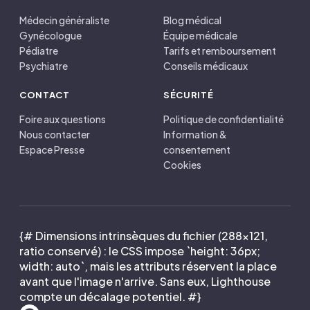
Médecin généraliste
Blog médical
Gynécologue
Équipe médicale
Pédiatre
Tarifs et remboursement
Psychiatre
Conseils médicaux
CONTACT
SÉCURITÉ
Foire aux questions
Politique de confidentialité
Nous contacter
Information &
Espace Presse
consentement
Cookies
{# Dimensions intrinsèques du fichier (288×121,
ratio conservé) : le CSS impose `height: 36px;
width: auto`, mais les attributs réservent la place
avant que l'image n'arrive. Sans eux, Lighthouse
compte un décalage potentiel. #}