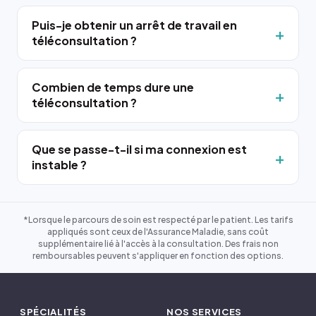
Puis-je obtenir un arrêt de travail en
téléconsultation ?
Combien de temps dure une
téléconsultation ?
Que se passe-t-il si ma connexion est
instable ?
*Lorsque le parcours de soin est respecté par le patient. Les tarifs
appliqués sont ceux de l'Assurance Maladie, sans coût
supplémentaire lié à l'accès à la consultation. Des frais non
remboursables peuvent s'appliquer en fonction des options.
SPÉCIALITÉS
NOS SERVICES