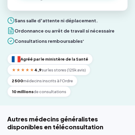
Sans salle d'attente ni déplacement.
Ordonnance ou arrêt de travail si nécessaire
Consultations remboursables
*
Agréé par le ministère de la Santé
★★★★★
4,9
sur les stores (125k avis)
2 500
médecins inscrits à l'Ordre
10 millions
de consultations
Autres médecins généralistes
disponibles en téléconsultation