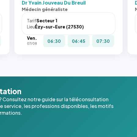
Dr Yvain Jouveau Du Breuil
Médecin généraliste
Tarif
Secteur 1
Lieu
Ézy-sur-Eure (27530)
Ven.
06:30
06:45
07:30
07/08
ltation
? Consultez notre guide sur la téléconsultation
 service, les professions disponibles, les motifs
ormations.