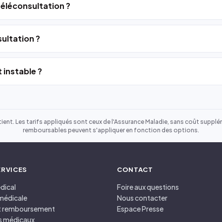
 téléconsultation ?
ultation ?
 instable ?
ient. Les tarifs appliqués sont ceux de l'Assurance Maladie, sans coût suppléme
remboursables peuvent s'appliquer en fonction des options.
ERVICES
CONTACT
dical
Foire aux questions
médicale
Nous contacter
et remboursement
Espace Presse
s médicaux