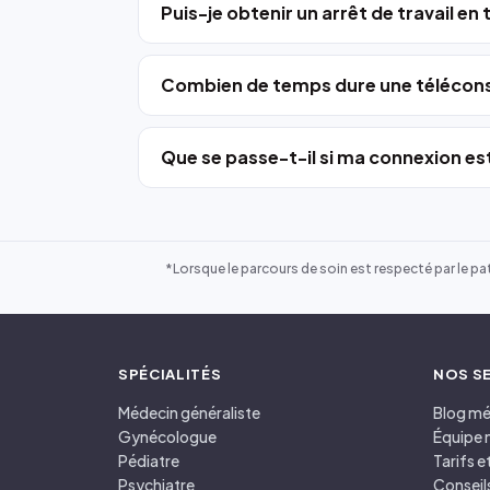
Puis-je obtenir un arrêt de travail en
Combien de temps dure une télécons
Que se passe-t-il si ma connexion est
*Lorsque le parcours de soin est respecté par le pat
SPÉCIALITÉS
NOS S
Médecin généraliste
Blog mé
Gynécologue
Équipe 
Pédiatre
Tarifs 
Psychiatre
Conseil