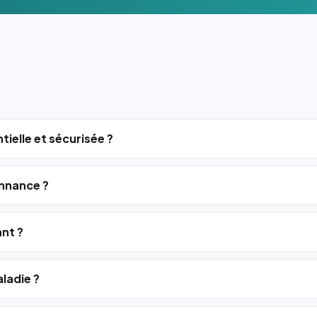
tielle et sécurisée ?
nnance ?
ant ?
ladie ?