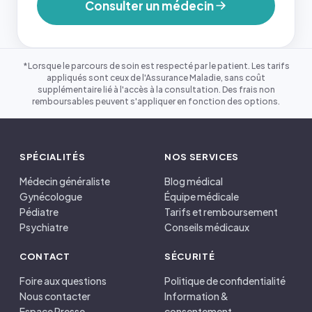
Consulter un médecin
*Lorsque le parcours de soin est respecté par le patient. Les tarifs
appliqués sont ceux de l'Assurance Maladie, sans coût
supplémentaire lié à l'accès à la consultation. Des frais non
remboursables peuvent s'appliquer en fonction des options.
SPÉCIALITÉS
NOS SERVICES
Médecin généraliste
Blog médical
Gynécologue
Équipe médicale
Pédiatre
Tarifs et remboursement
Psychiatre
Conseils médicaux
CONTACT
SÉCURITÉ
Foire aux questions
Politique de confidentialité
Nous contacter
Information &
Espace Presse
consentement