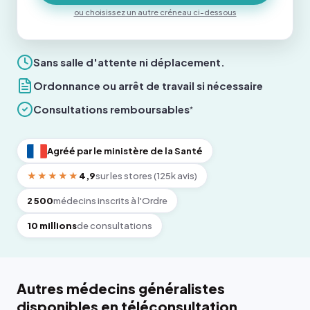
ou choisissez un autre créneau ci-dessous
Sans salle d'attente ni déplacement.
Ordonnance ou arrêt de travail si nécessaire
Consultations remboursables
*
Agréé par le ministère de la Santé
★★★★★
4,9
sur les stores (125k avis)
2 500
médecins inscrits à l'Ordre
10 millions
de consultations
Autres médecins généralistes
disponibles en téléconsultation