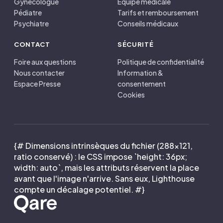
Gynécologue
Équipe médicale
Pédiatre
Tarifs et remboursement
Psychiatre
Conseils médicaux
CONTACT
SÉCURITÉ
Foire aux questions
Politique de confidentialité
Nous contacter
Information &
Espace Presse
consentement
Cookies
{# Dimensions intrinsèques du fichier (288×121,
ratio conservé) : le CSS impose `height: 36px;
width: auto`, mais les attributs réservent la place
avant que l'image n'arrive. Sans eux, Lighthouse
compte un décalage potentiel. #}