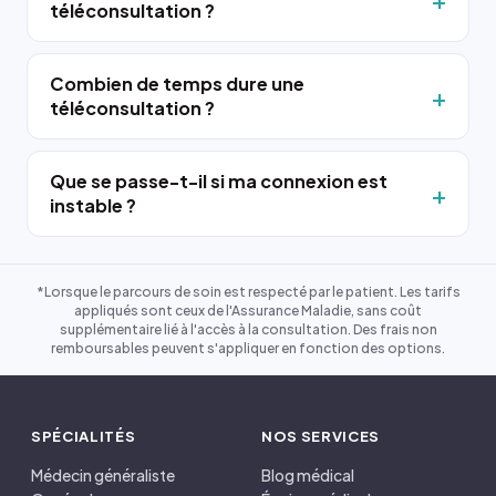
téléconsultation ?
Combien de temps dure une
téléconsultation ?
Que se passe-t-il si ma connexion est
instable ?
*Lorsque le parcours de soin est respecté par le patient. Les tarifs
appliqués sont ceux de l'Assurance Maladie, sans coût
supplémentaire lié à l'accès à la consultation. Des frais non
remboursables peuvent s'appliquer en fonction des options.
SPÉCIALITÉS
NOS SERVICES
Médecin généraliste
Blog médical