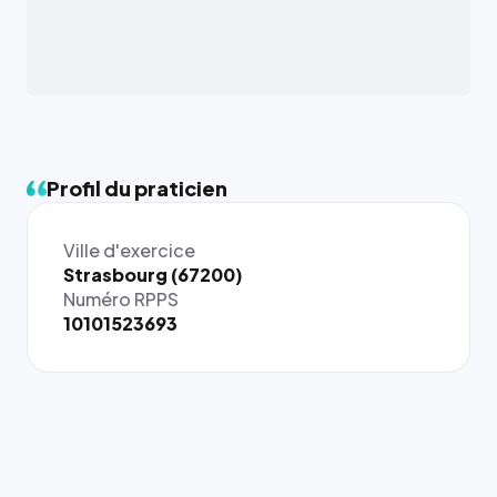
Profil du praticien
Ville d'exercice
{# 40×40
Strasbourg (67200)
: la taille
Numéro RPPS
rendue par
10101523693
`.profile-
picture`,
et un
rapport 1:1
qui reste
juste à
toutes les