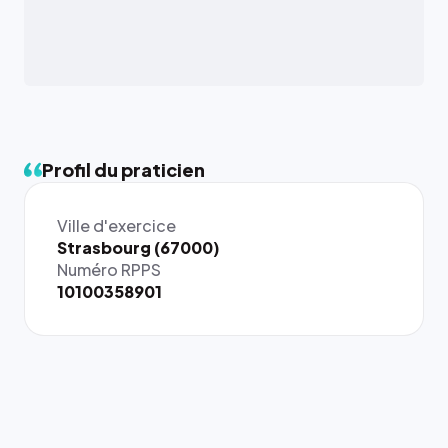
Profil du praticien
Ville d'exercice
{# 40×40
Strasbourg (67000)
: la taille
Numéro RPPS
rendue par
10100358901
`.profile-
picture`,
et un
rapport 1:1
qui reste
juste à
toutes les