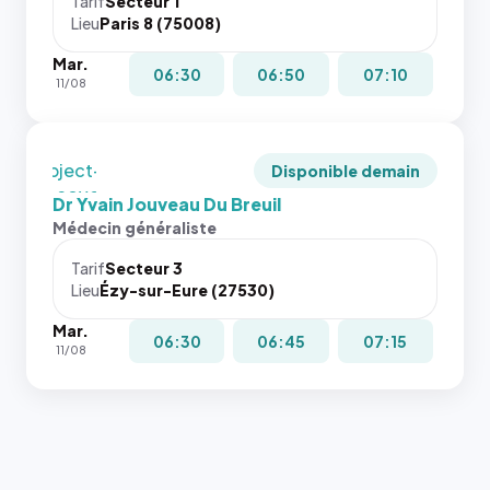
juste à
Tarif
Secteur 1
navigateur
Lieu
Paris 8 (75008)
toutes les
ne réserve
tailles
Mar.
pas la
puisque la
06:30
06:50
07:10
11/08
place, et
photo est
c'étaient
recadrée
les trois
en
dernières
`object-
Disponible demain
images de
fit: cover`.
Dr Yvain Jouveau Du Breuil
l'annuaire
Sans ces
Médecin généraliste
dans ce
attributs
cas. #}
le
Tarif
Secteur 3
navigateur
Lieu
Ézy-sur-Eure (27530)
ne réserve
Mar.
pas la
06:30
06:45
07:15
11/08
place, et
c'étaient
les trois
dernières
images de
l'annuaire