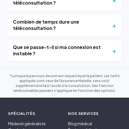
téléconsultation ?
Combien de temps dure une
téléconsultation ?
Que se passe-t-il si ma connexion est
instable ?
*Lorsque le parcours de soin est respecté par le patient. Les tarifs
appliqués sont ceux de l'Assurance Maladie, sans coût
supplémentaire lié à l'accès à la consultation. Des frais non
remboursables peuvent s'appliquer en fonction des options.
SPÉCIALITÉS
NOS SERVICES
Médecin généraliste
Blog médical