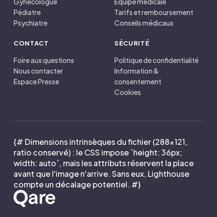
Gynécologue
Équipe médicale
Pédiatre
Tarifs et remboursement
Psychiatre
Conseils médicaux
CONTACT
SÉCURITÉ
Foire aux questions
Politique de confidentialité
Nous contacter
Information &
Espace Presse
consentement
Cookies
{# Dimensions intrinsèques du fichier (288×121,
ratio conservé) : le CSS impose `height: 36px;
width: auto`, mais les attributs réservent la place
avant que l'image n'arrive. Sans eux, Lighthouse
compte un décalage potentiel. #}