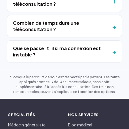
téléconsultation ?
Combien de temps dure une
téléconsultation ?
Que se passe-t-il si ma connexion est
instable ?
*Lorsque le parcours de soin est respecté par le patient. Les tarifs
appliqués sont ceux de l'Assurance Maladie, sans coût
supplémentaire lié à l'accès à la consultation. Des frais non
remboursables peuvent s'appliquer en fonction des options.
SPÉCIALITÉS
NOS SERVICES
Médecin généraliste
Blog médical