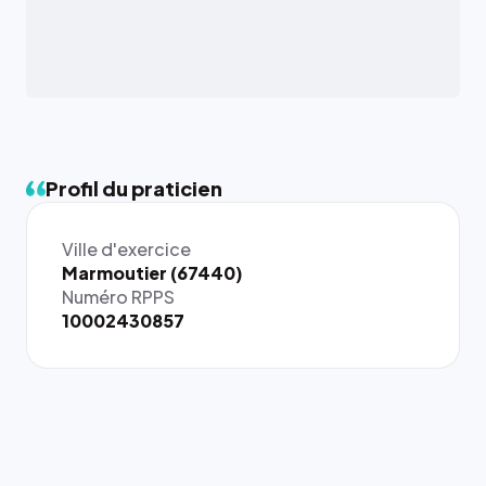
Profil du praticien
Ville d'exercice
{# 40×40
Marmoutier (67440)
: la taille
Numéro RPPS
rendue par
10002430857
`.profile-
picture`,
et un
rapport 1:1
qui reste
juste à
toutes les