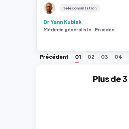
Téléconsultation
Dr Yann Kubiak
Médecin généraliste · En vidéo
Préc
édent
01
02
03
04
Plus de 3