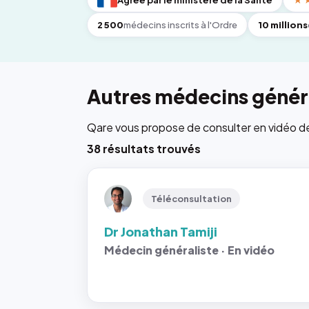
Agréé par le ministère de la Santé
★
2 500
médecins inscrits à l'Ordre
10 millions
Autres médecins généra
Qare vous propose de consulter en vidéo de 6
38 résultats trouvés
Téléconsultation
Dr Jonathan Tamiji
Médecin généraliste · En vidéo