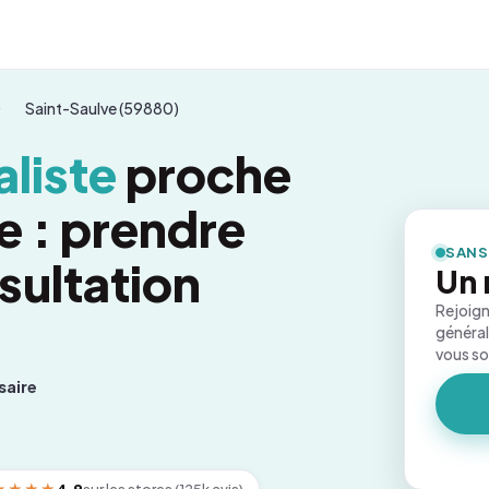
Saint-Saulve (59880)
liste
proche
e : prendre
SANS
sultation
Un 
Rejoign
général
vous s
saire