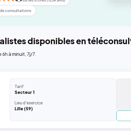
★★★★
4,9
sur les stores (125k avis)
de consultations
listes disponibles en téléconsul
h à minuit, 7j/7.
Tarif
Secteur 1
Lieu
d'exercice
Lille (59)