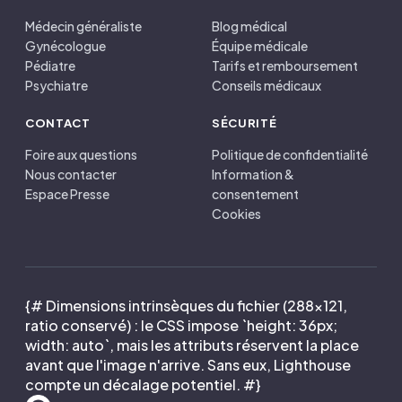
Médecin généraliste
Blog médical
Gynécologue
Équipe médicale
Pédiatre
Tarifs et remboursement
Psychiatre
Conseils médicaux
CONTACT
SÉCURITÉ
Foire aux questions
Politique de confidentialité
Nous contacter
Information &
Espace Presse
consentement
Cookies
{# Dimensions intrinsèques du fichier (288×121,
ratio conservé) : le CSS impose `height: 36px;
width: auto`, mais les attributs réservent la place
avant que l'image n'arrive. Sans eux, Lighthouse
compte un décalage potentiel. #}