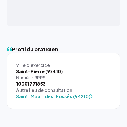
Profil du praticien
Ville d'exercice
Saint-Pierre (97410)
Numéro RPPS
{# 40×40
10001791853
: la taille
Autre lieu de consultation
rendue par
Saint-Maur-des-Fossés (94210)
`.profile-
picture`,
et un
rapport 1:1
qui reste