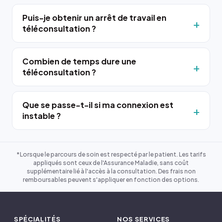
Puis-je obtenir un arrêt de travail en
téléconsultation ?
Combien de temps dure une
téléconsultation ?
Que se passe-t-il si ma connexion est
instable ?
*Lorsque le parcours de soin est respecté par le patient. Les tarifs
appliqués sont ceux de l'Assurance Maladie, sans coût
supplémentaire lié à l'accès à la consultation. Des frais non
remboursables peuvent s'appliquer en fonction des options.
SPÉCIALITÉS
NOS SERVICES