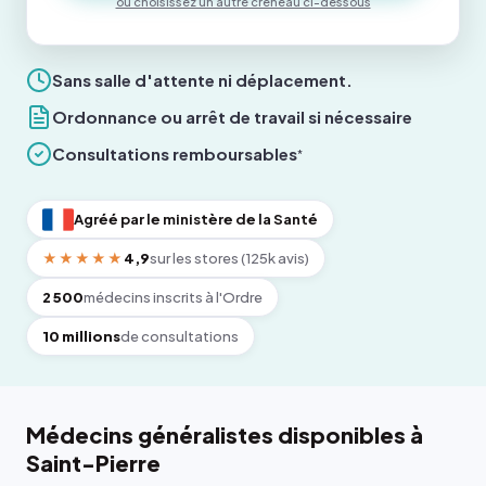
ou choisissez un autre créneau ci-dessous
Sans salle d'attente ni déplacement.
Ordonnance ou arrêt de travail si nécessaire
Consultations remboursables
*
Agréé par le ministère de la Santé
★★★★★
4,9
sur les stores (125k avis)
2 500
médecins inscrits à l'Ordre
10 millions
de consultations
Médecins généralistes disponibles à
Saint-Pierre