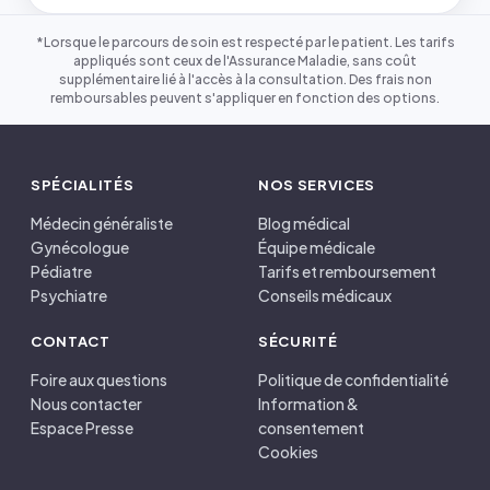
*Lorsque le parcours de soin est respecté par le patient. Les tarifs
appliqués sont ceux de l'Assurance Maladie, sans coût
supplémentaire lié à l'accès à la consultation. Des frais non
remboursables peuvent s'appliquer en fonction des options.
SPÉCIALITÉS
NOS SERVICES
Médecin généraliste
Blog médical
Gynécologue
Équipe médicale
Pédiatre
Tarifs et remboursement
Psychiatre
Conseils médicaux
CONTACT
SÉCURITÉ
Foire aux questions
Politique de confidentialité
Nous contacter
Information &
Espace Presse
consentement
Cookies