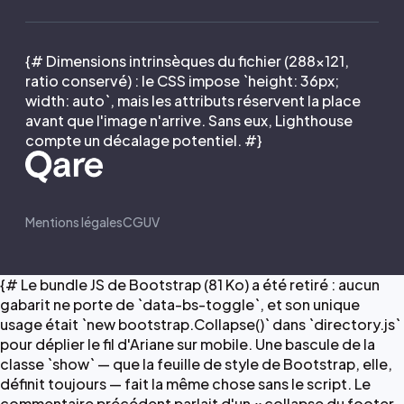
{# Dimensions intrinsèques du fichier (288×121,
ratio conservé) : le CSS impose `height: 36px;
width: auto`, mais les attributs réservent la place
avant que l'image n'arrive. Sans eux, Lighthouse
compte un décalage potentiel. #}
Mentions légales
CGUV
{# Le bundle JS de Bootstrap (81 Ko) a été retiré : aucun
gabarit ne porte de `data-bs-toggle`, et son unique
usage était `new bootstrap.Collapse()` dans `directory.js`
pour déplier le fil d'Ariane sur mobile. Une bascule de la
classe `show` — que la feuille de style de Bootstrap, elle,
définit toujours — fait la même chose sans le script. Le
commentaire précédent parlait d'un « collapse du footer