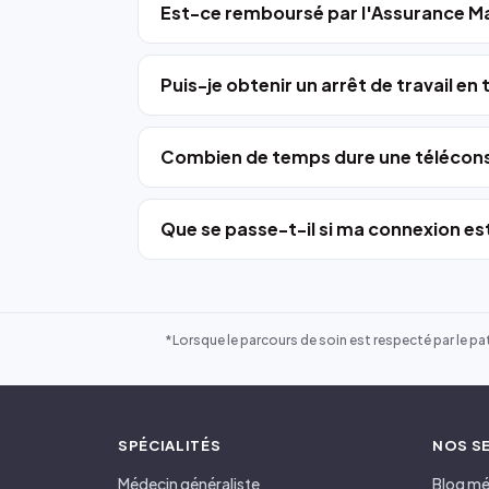
Est-ce remboursé par l'Assurance Ma
Puis-je obtenir un arrêt de travail en
Combien de temps dure une télécons
Que se passe-t-il si ma connexion est
*Lorsque le parcours de soin est respecté par le pat
SPÉCIALITÉS
NOS S
Médecin généraliste
Blog mé