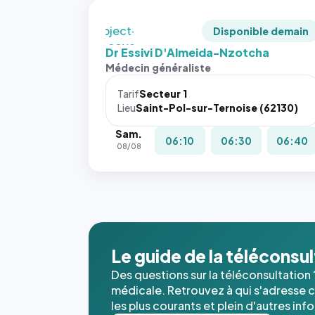
en
`object-
Disponible demain
fit: cover`.
Dr Essivi D'Almeida-Nzotcha
Sans ces
Médecin généraliste
attributs
le
Tarif
Secteur 1
navigateur
Lieu
Saint-Pol-sur-Ternoise (62130)
ne réserve
Sam.
pas la
06:10
06:30
06:40
08/08
place, et
c'étaient
les trois
dernières
images de
l'annuaire
dans ce
Le guide de la téléconsu
cas. #}
Des questions sur la téléconsultation 
médicale. Retrouvez à qui s'adresse ce
les plus courants et plein d'autres inf