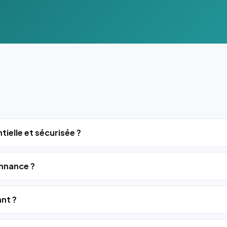
tielle et sécurisée ?
nnance ?
ant ?