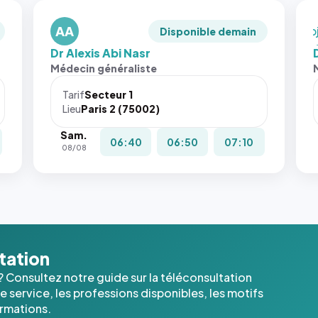
en
AA
`ob
Disponible demain
fit:
Dr Alexis Abi Nasr
San
Médecin généraliste
att
le
Tarif
Secteur 1
nav
Lieu
Paris 2 (75002)
ne 
Sam.
pas 
06:40
06:50
07:10
08/08
pla
c'é
les 
der
ima
l'a
dan
ltation
cas
? Consultez notre guide sur la téléconsultation
 service, les professions disponibles, les motifs
ormations.