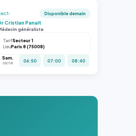
ject-
Disponible demain
 cover`.
Dr Cristian Panait
s ces
Médecin généraliste
ributs
Tarif
Secteur 1
igateur
Lieu
Paris 8 (75008)
réserve
Sam.
la
06:50
07:00
08:40
08/08
ce, et
taient
trois
nières
ges de
nnuaire
s ce
. #}