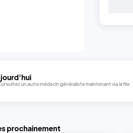
{#
: la 
ren
`.pr
pic
jourd'hui
et 
Consultez un autre médecin généraliste maintenant via la file
rapp
qui
just
tou
tail
pui
pho
es prochainement
rec