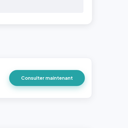
 40×40
taille
due par
ofile-
ture`,
un
Consulter maintenant
ort 1:1
 reste
e à
tes les
les
sque la
to est
adrée