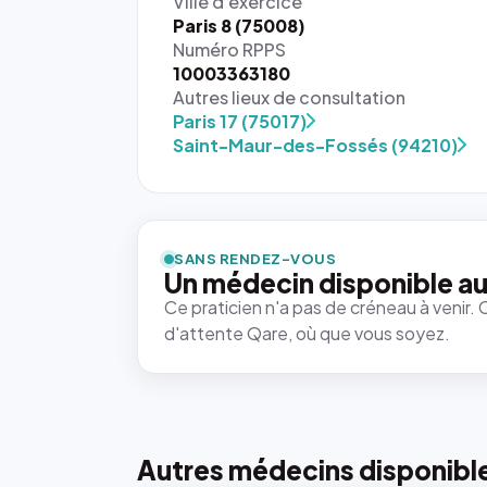
Ville d'exercice
Paris 8 (75008)
Numéro RPPS
10003363180
Autres lieux de consultation
Paris 17 (75017)
Saint-Maur-des-Fossés (94210)
{# 40×40
: la taille
rendue par
`.profile-
SANS RENDEZ-VOUS
picture`,
Un médecin disponible au
et un
Ce praticien n'a pas de créneau à venir. 
rapport 1:1
d'attente Qare, où que vous soyez.
qui reste
juste à
toutes les
tailles
puisque la
photo est
Autres médecins disponibl
recadrée