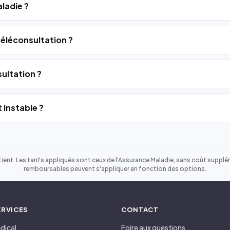
ladie ?
 téléconsultation ?
ultation ?
 instable ?
ient. Les tarifs appliqués sont ceux de l'Assurance Maladie, sans coût suppléme
remboursables peuvent s'appliquer en fonction des options.
ERVICES
CONTACT
dical
Foire aux questions