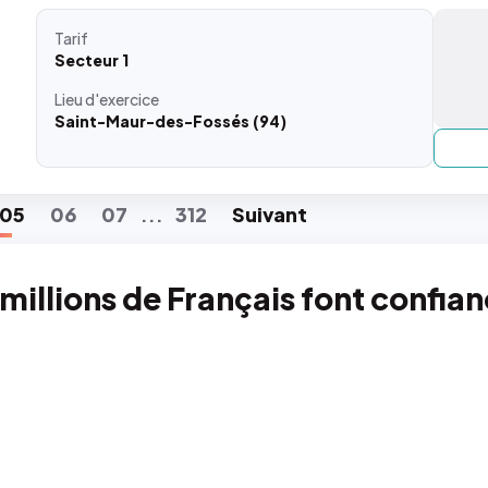
Tarif
Secteur 1
Lieu
d'exercice
Saint-Maur-des-Fossés (94)
05
06
07
312
Suiv
ant
...
 millions de Français font confia