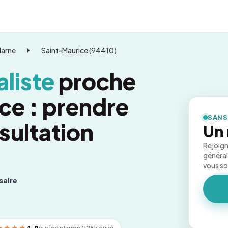
Marne
Saint-Maurice (94410)
liste
proche
ce : prendre
SANS
sultation
Un 
Rejoign
général
vous s
saire