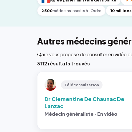
Agréé par le ministère de la Santé
★
2 500
médecins inscrits à l'Ordre
10 millions
Autres médecins généra
Qare vous propose de consulter en vidéo de 6
3112 résultats trouvés
Téléconsultation
Dr Clementine De Chaunac De
Lanzac
Médecin généraliste · En vidéo