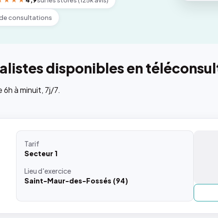
★★★★
4,9
sur les stores (125k avis)
de consultations
listes disponibles en téléconsul
h à minuit, 7j/7.
Tarif
Secteur 1
Lieu
d'exercice
Saint-Maur-des-Fossés (94)