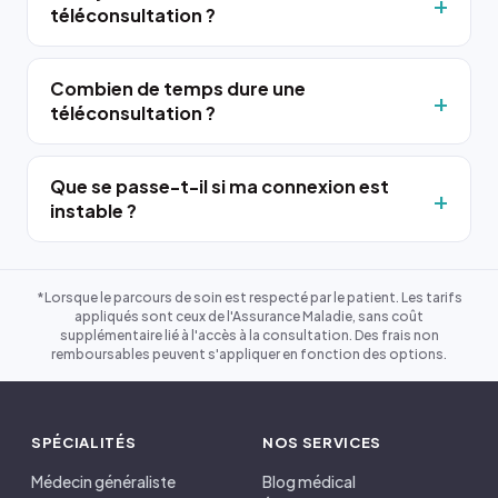
téléconsultation ?
Combien de temps dure une
téléconsultation ?
Que se passe-t-il si ma connexion est
instable ?
*Lorsque le parcours de soin est respecté par le patient. Les tarifs
appliqués sont ceux de l'Assurance Maladie, sans coût
supplémentaire lié à l'accès à la consultation. Des frais non
remboursables peuvent s'appliquer en fonction des options.
SPÉCIALITÉS
NOS SERVICES
Médecin généraliste
Blog médical