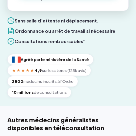
Sans salle d'attente ni déplacement.
Ordonnance ou arrêt de travail si nécessaire
Consultations remboursables
*
Agréé par le ministère de la Santé
★★★★★
4,9
sur les stores (125k avis)
2 500
médecins inscrits à l'Ordre
10 millions
de consultations
Autres médecins généralistes
disponibles en téléconsultation