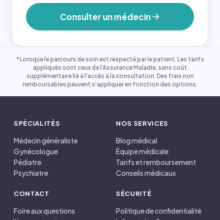
Consulter un médecin
*Lorsque le parcours de soin est respecté par le patient. Les tarifs
appliqués sont ceux de l'Assurance Maladie, sans coût
supplémentaire lié à l'accès à la consultation. Des frais non
remboursables peuvent s'appliquer en fonction des options.
SPÉCIALITÉS
NOS SERVICES
Médecin généraliste
Blog médical
Gynécologue
Équipe médicale
Pédiatre
Tarifs et remboursement
Psychiatre
Conseils médicaux
CONTACT
SÉCURITÉ
Foire aux questions
Politique de confidentialité