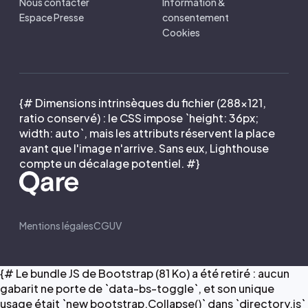
Nous contacter
Information &
Espace Presse
consentement
Cookies
{# Dimensions intrinsèques du fichier (288×121,
ratio conservé) : le CSS impose `height: 36px;
width: auto`, mais les attributs réservent la place
avant que l'image n'arrive. Sans eux, Lighthouse
compte un décalage potentiel. #}
Mentions légales
CGUV
{# Le bundle JS de Bootstrap (81 Ko) a été retiré : aucun
gabarit ne porte de `data-bs-toggle`, et son unique
usage était `new bootstrap.Collapse()` dans `directory.js`