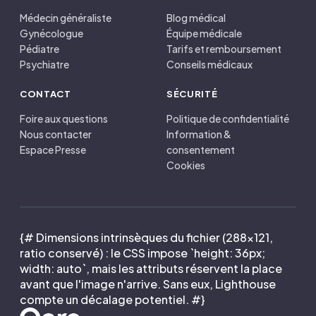
Médecin généraliste
Blog médical
Gynécologue
Équipe médicale
Pédiatre
Tarifs et remboursement
Psychiatre
Conseils médicaux
CONTACT
SÉCURITÉ
Foire aux questions
Politique de confidentialité
Nous contacter
Information &
Espace Presse
consentement
Cookies
{# Dimensions intrinsèques du fichier (288×121,
ratio conservé) : le CSS impose `height: 36px;
width: auto`, mais les attributs réservent la place
avant que l'image n'arrive. Sans eux, Lighthouse
compte un décalage potentiel. #}