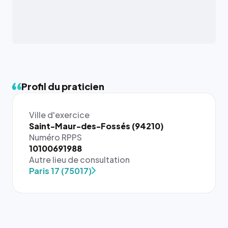
Profil du praticien
Ville d'exercice
Saint-Maur-des-Fossés (94210)
Numéro RPPS
{# 40×40
10100691988
: la taille
Autre lieu de consultation
rendue par
Paris 17 (75017)
`.profile-
picture`,
et un
rapport 1:1
qui reste