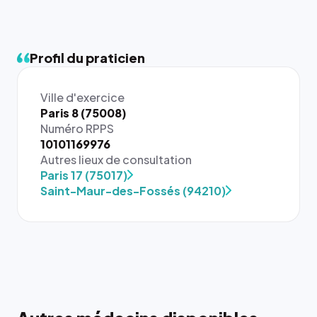
Profil du praticien
Ville d'exercice
Paris 8 (75008)
Numéro RPPS
10101169976
{# 40×40
Autres lieux de consultation
: la taille
Paris 17 (75017)
rendue par
Saint-Maur-des-Fossés (94210)
`.profile-
picture`,
et un
rapport 1:1
qui reste
juste à
toutes les
tailles