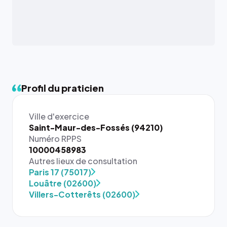
Profil du praticien
Ville d'exercice
Saint-Maur-des-Fossés (94210)
Numéro RPPS
10000458983
Autres lieux de consultation
{# 40×40
Paris 17 (75017)
: la taille
Louâtre (02600)
rendue par
Villers-Cotterêts (02600)
`.profile-
picture`,
et un