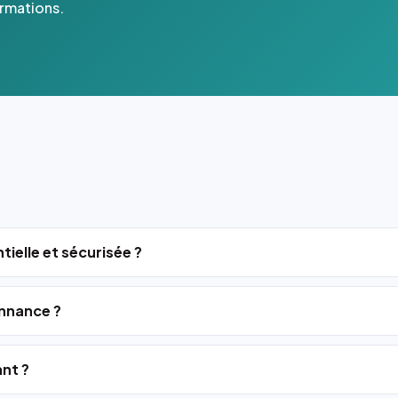
ormations.
tielle et sécurisée ?
nnance ?
ant ?