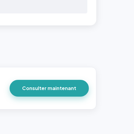
 40×40
taille
due par
ofile-
ture`,
un
Consulter maintenant
ort 1:1
 reste
e à
tes les
les
sque la
to est