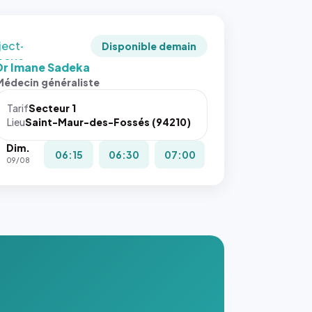
adrée
ject-
Disponible demain
 cover`.
Dr Imane Sadeka
s ces
Médecin généraliste
ributs
Tarif
Secteur 1
igateur
Lieu
Saint-Maur-des-Fossés (94210)
réserve
Dim.
la
06:15
06:30
07:00
09/08
ce, et
taient
trois
nières
ges de
nnuaire
s ce
. #}