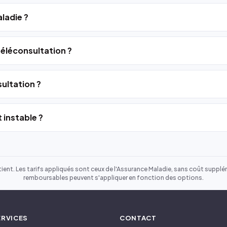
ladie ?
 téléconsultation ?
ultation ?
 instable ?
ient. Les tarifs appliqués sont ceux de l'Assurance Maladie, sans coût suppléme
remboursables peuvent s'appliquer en fonction des options.
ERVICES
CONTACT