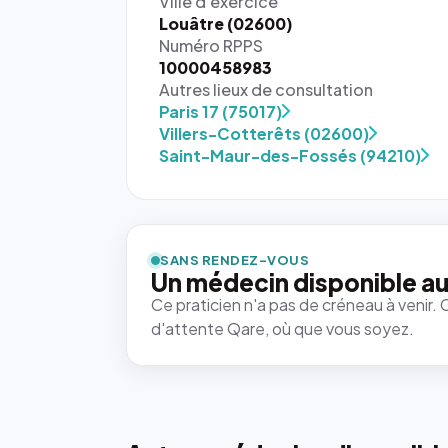
Ville d'exercice
Louâtre (02600)
Numéro RPPS
10000458983
Autres lieux de consultation
Paris 17 (75017)
Villers-Cotterêts (02600)
Saint-Maur-des-Fossés (94210)
{# 40×40
: la taille
rendue par
`.profile-
SANS RENDEZ-VOUS
picture`,
Un médecin disponible au
et un
Ce praticien n'a pas de créneau à venir. 
rapport 1:1
d'attente Qare, où que vous soyez.
qui reste
juste à
toutes les
tailles
puisque la
photo est