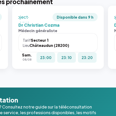
es prochainement
recadrée
rec
en
en
`object-
`ob
Disponible dans 9 h
fit: cover`.
fit:
Dr Christian Cozma
Sans ces
San
Médecin généraliste
attributs
att
le
le
Tarif
Secteur 1
navigateur
nav
Lieu
Châteaudun (28200)
ne réserve
ne 
Sam.
pas la
pas 
23:00
23:10
23:20
08/08
place, et
pla
c'étaient
c'é
les trois
les 
dernières
der
images de
ima
l'annuaire
l'a
dans ce
dan
ltation
cas. #}
cas
? Consultez notre guide sur la téléconsultation
 service, les professions disponibles, les motifs