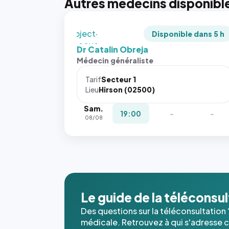
Autres médecins disponibl
recadrée
en
`object-
Disponible dans 5 h
fit: cover`.
Dr Catalin Obreja
Sans ces
Médecin généraliste
attributs
le
Tarif
Secteur 1
navigateur
Lieu
Hirson (02500)
ne réserve
Sam.
pas la
19:00
-
-
08/08
place, et
c'étaient
les trois
dernières
images de
l'annuaire
dans ce
Le guide de la téléconsu
cas. #}
Des questions sur la téléconsultation 
médicale. Retrouvez à qui s'adresse ce