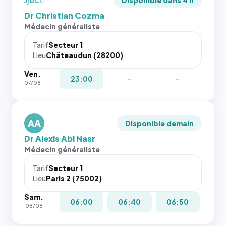
Disponible dans 4 h
images de
fit: cover`.
Dr Christian Cozma
l'annuaire
Sans ces
Médecin généraliste
dans ce
attributs
cas. #}
le
Tarif
Secteur 1
navigateur
Lieu
Châteaudun (28200)
ne réserve
Ven.
pas la
23:00
-
-
07/08
place, et
c'étaient
les trois
dernières
AA
Disponible demain
images de
Dr Alexis Abi Nasr
l'annuaire
Médecin généraliste
dans ce
cas. #}
Tarif
Secteur 1
Lieu
Paris 2 (75002)
Sam.
06:00
06:40
06:50
08/08