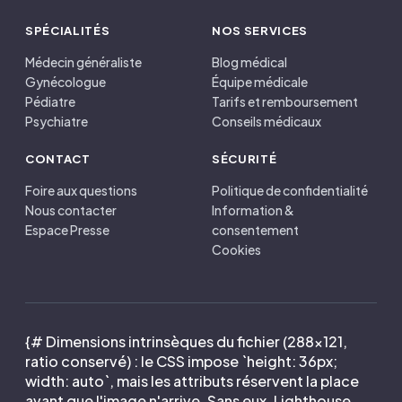
SPÉCIALITÉS
NOS SERVICES
Médecin généraliste
Blog médical
Gynécologue
Équipe médicale
Pédiatre
Tarifs et remboursement
Psychiatre
Conseils médicaux
CONTACT
SÉCURITÉ
Foire aux questions
Politique de confidentialité
Nous contacter
Information &
Espace Presse
consentement
Cookies
{# Dimensions intrinsèques du fichier (288×121,
ratio conservé) : le CSS impose `height: 36px;
width: auto`, mais les attributs réservent la place
avant que l'image n'arrive. Sans eux, Lighthouse