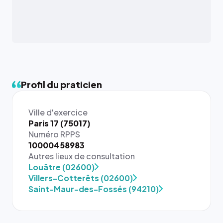
Profil du praticien
Ville d'exercice
Paris 17 (75017)
Numéro RPPS
10000458983
Autres lieux de consultation
{# 40×40
Louâtre (02600)
: la taille
Villers-Cotterêts (02600)
rendue par
Saint-Maur-des-Fossés (94210)
`.profile-
picture`,
et un