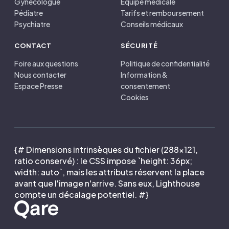
Gynécologue
Équipe médicale
Pédiatre
Tarifs et remboursement
Psychiatre
Conseils médicaux
CONTACT
SÉCURITÉ
Foire aux questions
Politique de confidentialité
Nous contacter
Information &
Espace Presse
consentement
Cookies
{# Dimensions intrinsèques du fichier (288×121,
ratio conservé) : le CSS impose `height: 36px;
width: auto`, mais les attributs réservent la place
avant que l'image n'arrive. Sans eux, Lighthouse
compte un décalage potentiel. #}