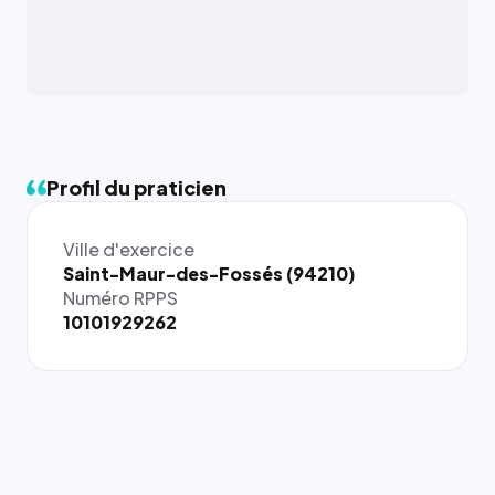
Profil du praticien
Ville d'exercice
{# 40×40
Saint-Maur-des-Fossés (94210)
: la taille
Numéro RPPS
rendue par
10101929262
`.profile-
picture`,
et un
rapport 1:1
qui reste
juste à
toutes les