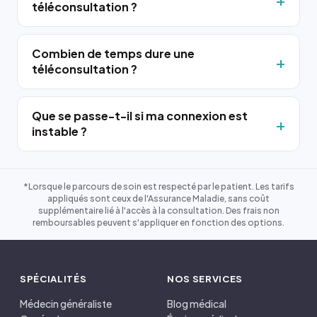
téléconsultation ?
Combien de temps dure une
téléconsultation ?
Que se passe-t-il si ma connexion est
instable ?
*Lorsque le parcours de soin est respecté par le patient. Les tarifs
appliqués sont ceux de l'Assurance Maladie, sans coût
supplémentaire lié à l'accès à la consultation. Des frais non
remboursables peuvent s'appliquer en fonction des options.
SPÉCIALITÉS
NOS SERVICES
Médecin généraliste
Blog médical