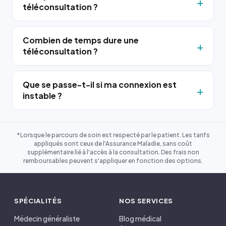
téléconsultation ?
Combien de temps dure une
téléconsultation ?
Que se passe-t-il si ma connexion est
instable ?
*Lorsque le parcours de soin est respecté par le patient. Les tarifs
appliqués sont ceux de l'Assurance Maladie, sans coût
supplémentaire lié à l'accès à la consultation. Des frais non
remboursables peuvent s'appliquer en fonction des options.
SPÉCIALITÉS
NOS SERVICES
Médecin généraliste
Blog médical