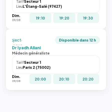
cas. #}
juste à
Tarif
Secteur 1
Lieu
L'Étang-Salé (97427)
toutes les
tailles
Dim.
puisque la
19:10
19:20
19:30
09/08
photo est
recadrée
en
`object-
Disponible dans 12 h
fit: cover`.
Dr Iyadh Allani
Sans ces
Médecin généraliste
attributs
le
Tarif
Secteur 1
navigateur
Lieu
Paris 2 (75002)
ne réserve
Dim.
pas la
20:00
20:10
20:20
09/08
place, et
c'étaient
les trois
dernières
images de
l'annuaire