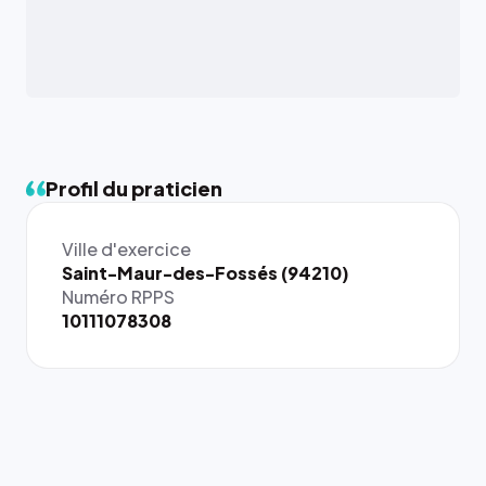
Profil du praticien
Ville d'exercice
{# 40×40
Saint-Maur-des-Fossés (94210)
: la taille
Numéro RPPS
rendue par
10111078308
`.profile-
picture`,
et un
rapport 1:1
qui reste
juste à
toutes les