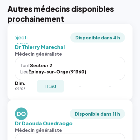
tailles
Autres médecins disponibles
puisque la
photo est
prochainement
recadrée
en
`object-
Disponible dans 4 h
fit: cover`.
Dr Thierry Marechal
Sans ces
Médecin généraliste
attributs
le
Tarif
Secteur 2
navigateur
Lieu
Épinay-sur-Orge (91360)
ne réserve
Dim.
pas la
{# 40×40
11:30
-
-
09/08
place, et
: la taille
c'étaient
rendue par
les trois
`.profile-
dernières
DO
picture`,
Disponible dans 11 h
images de
et un
Dr Daouda Ouedraogo
l'annuaire
rapport 1:1
Médecin généraliste
dans ce
qui reste