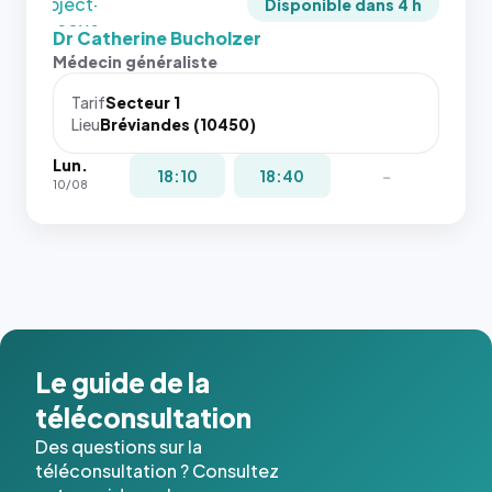
dernières
`object-
Disponible dans 4 h
images de
fit: cover`.
Dr Catherine Bucholzer
l'annuaire
Sans ces
Médecin généraliste
dans ce
attributs
cas. #}
le
Tarif
Secteur 1
navigateur
Lieu
Bréviandes (10450)
ne réserve
Lun.
pas la
18:10
18:40
-
10/08
place, et
c'étaient
les trois
dernières
images de
l'annuaire
dans ce
cas. #}
Le guide de la
téléconsultation
Des questions sur la
téléconsultation ? Consultez