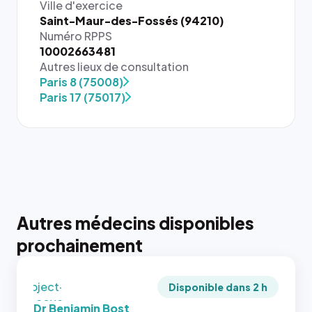
Ville d'exercice
Saint-Maur-des-Fossés (94210)
Numéro RPPS
10002663481
{# 40×40
Autres lieux de consultation
: la taille
Paris 8 (75008)
rendue par
Paris 17 (75017)
`.profile-
picture`,
et un
rapport 1:1
qui reste
juste à
toutes les
tailles
Autres médecins disponibles
puisque la
{# 40×40
photo est
prochainement
: la taille
recadrée
rendue par
en
`.profile-
`object-
picture`,
Disponible dans 2 h
fit: cover`.
et un
Dr Benjamin Bost