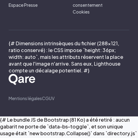
Espace Presse
consentement
Cookies
{# Dimensions intrinsèques du fichier (288×121,
ratio conservé) : le CSS impose `height: 36px;
width: auto`, mais les attributs réservent la place
avant que l'image n'arrive. Sans eux, Lighthouse
compte un décalage potentiel. #}
Mentions légales
CGUV
{# Le bundle JS de Bootstrap (81 Ko) a été retiré : aucun
gabarit ne porte de `data-bs-toggle`, et son unique
usage était `new bootstrap.Collapse()` dans `directory.js`