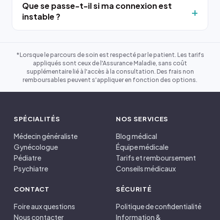
Que se passe-t-il si ma connexion est
instable ?
*Lorsque le parcours de soin est respecté par le patient. Les tarifs
appliqués sont ceux de l'Assurance Maladie, sans coût
supplémentaire lié à l'accès à la consultation. Des frais non
remboursables peuvent s'appliquer en fonction des options.
SPÉCIALITÉS
NOS SERVICES
Médecin généraliste
Blog médical
Gynécologue
Équipe médicale
Pédiatre
Tarifs et remboursement
Psychiatre
Conseils médicaux
CONTACT
SÉCURITÉ
Foire aux questions
Politique de confidentialité
Nous contacter
Information &