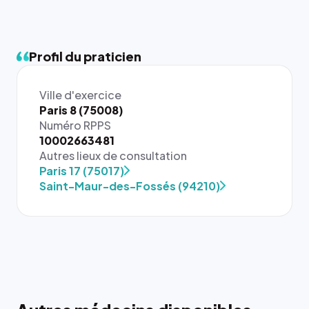
Profil du praticien
Ville d'exercice
Paris 8 (75008)
Numéro RPPS
10002663481
{# 40×40
Autres lieux de consultation
: la taille
Paris 17 (75017)
rendue par
Saint-Maur-des-Fossés (94210)
`.profile-
picture`,
et un
rapport 1:1
qui reste
juste à
toutes les
tailles