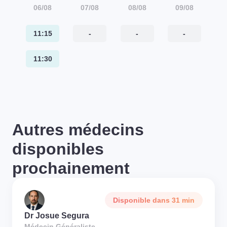
06/08
07/08
08/08
09/08
11:15
-
-
-
11:30
Autres médecins
disponibles
prochainement
Disponible dans 31 min
Dr Josue Segura
Médecin Généraliste