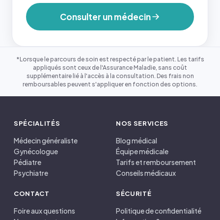
Consulter un médecin
*Lorsque le parcours de soin est respecté par le patient. Les tarifs
appliqués sont ceux de l'Assurance Maladie, sans coût
supplémentaire lié à l'accès à la consultation. Des frais non
remboursables peuvent s'appliquer en fonction des options.
SPÉCIALITÉS
NOS SERVICES
Médecin généraliste
Blog médical
Gynécologue
Équipe médicale
Pédiatre
Tarifs et remboursement
Psychiatre
Conseils médicaux
CONTACT
SÉCURITÉ
Foire aux questions
Politique de confidentialité