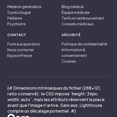
Médecin généraliste
Blog médical
Gynécologue
Équipe médicale
Pédiatre
Tarifs et remboursement
Psychiatre
Conseils médicaux
CONTACT
SÉCURITÉ
Foire aux questions
Politique de confidentialité
Nous contacter
Information &
Espace Presse
consentement
Cookies
{# Dimensions intrinsèques du fichier (288×121,
ratio conservé) : le CSS impose `height: 36px;
width: auto`, mais les attributs réservent la place
avant que l'image n'arrive. Sans eux, Lighthouse
compte un décalage potentiel. #}