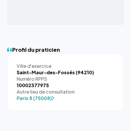
Profil du praticien
Ville d'exercice
Saint-Maur-des-Fossés (94210)
Numéro RPPS
{# 40×40
10002377975
: la taille
Autre lieu de consultation
rendue par
Paris 8 (75008)
`.profile-
picture`,
et un
rapport 1:1
qui reste