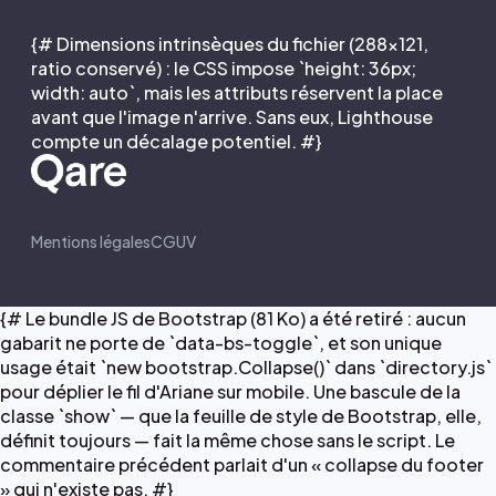
{# Dimensions intrinsèques du fichier (288×121,
ratio conservé) : le CSS impose `height: 36px;
width: auto`, mais les attributs réservent la place
avant que l'image n'arrive. Sans eux, Lighthouse
compte un décalage potentiel. #}
Mentions légales
CGUV
{# Le bundle JS de Bootstrap (81 Ko) a été retiré : aucun
gabarit ne porte de `data-bs-toggle`, et son unique
usage était `new bootstrap.Collapse()` dans `directory.js`
pour déplier le fil d'Ariane sur mobile. Une bascule de la
classe `show` — que la feuille de style de Bootstrap, elle,
définit toujours — fait la même chose sans le script. Le
commentaire précédent parlait d'un « collapse du footer
» qui n'existe pas. #}