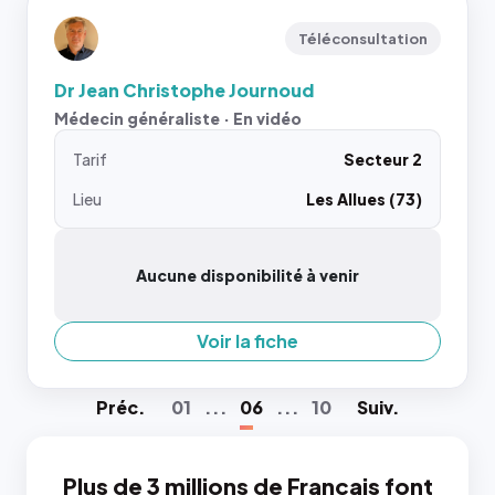
Téléconsultation
Dr Jean Christophe Journoud
Médecin généraliste · En vidéo
Tarif
Secteur 2
Lieu
Les Allues (73)
Aucune disponibilité à venir
Voir la fiche
Préc
.
01
...
06
...
10
Suiv
.
Plus de 3 millions de Français font