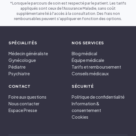
*Lorsque le parcours de soin est respecté par le patient. Les tarifs
appliqués sont ceux de l'Assurance Maladie, sans coût
supplémentaire lié à l'accès à la consultation. Des frais non
remboursables peuvent s'appliquer en fonction des options.
SPÉCIALITÉS
NOS SERVICES
Médecin généraliste
Blog médical
Gynécologue
Équipe médicale
Pédiatre
Tarifs et remboursement
Psychiatre
Conseils médicaux
CONTACT
SÉCURITÉ
Foire aux questions
Politique de confidentialité
Nous contacter
Information &
Espace Presse
consentement
Cookies