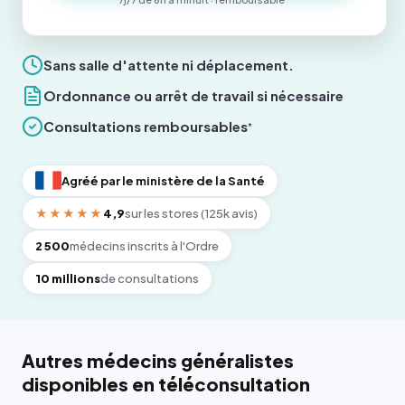
Sans salle d'attente ni déplacement.
Ordonnance ou arrêt de travail si nécessaire
Consultations remboursables
*
Agréé par le ministère de la Santé
★★★★★
4,9
sur les stores (125k avis)
2 500
médecins inscrits à l'Ordre
10 millions
de consultations
Autres médecins généralistes
disponibles en téléconsultation