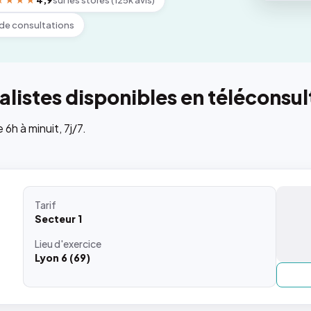
★★★★
4,9
sur les stores (125k avis)
de consultations
listes disponibles en téléconsul
h à minuit, 7j/7.
Tarif
Secteur 1
Lieu
d'exercice
Lyon 6 (69)