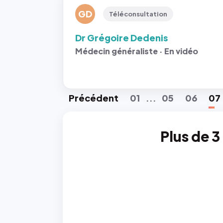
GD
Téléconsultation
Dr Grégoire Dedenis
Médecin généraliste · En vidéo
Préc
édent
01
05
06
07
...
Plus de 3