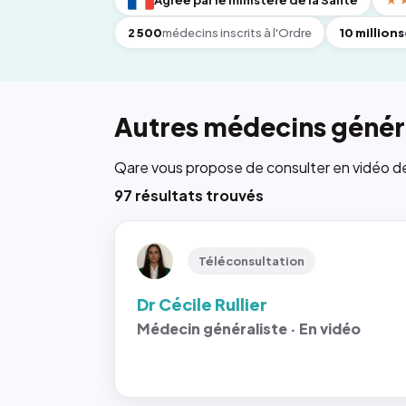
Agréé par le ministère de la Santé
★
2 500
médecins inscrits à l'Ordre
10 millions
Autres médecins généra
Qare vous propose de consulter en vidéo de 6
97 résultats trouvés
Téléconsultation
Dr Cécile Rullier
Médecin généraliste · En vidéo