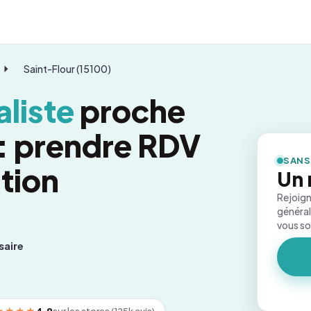
Saint-Flour (15100)
liste
proche
 : prendre RDV
SANS
tion
Un 
Rejoign
général
vous s
saire