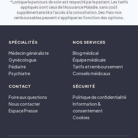
*Lorsque le parcours de soin est respecté par le patient. Les tarifs
appliqués sont ceux de l'Assurance Maladie, sans coût
supplémentaire lié à l'accès à la consultation. Des frais non
remboursables peuvent s'appliquer en fonction des options.
SPÉCIALITÉS
NOS SERVICES
Médecin généraliste
Blog médical
Gynécologue
Équipe médicale
Pédiatre
Tarifs et remboursement
Psychiatre
Conseils médicaux
CONTACT
SÉCURITÉ
Foire aux questions
Politique de confidentialité
Nous contacter
Information &
Espace Presse
consentement
Cookies