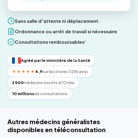
Sans salle d'attente ni déplacement.
Ordonnance ou arrêt de travail si nécessaire
Consultations remboursables
*
Agréé par le ministère de la Santé
★★★★★
4,9
sur les stores (125k avis)
2 500
médecins inscrits à l'Ordre
10 millions
de consultations
Autres médecins généralistes
disponibles en téléconsultation