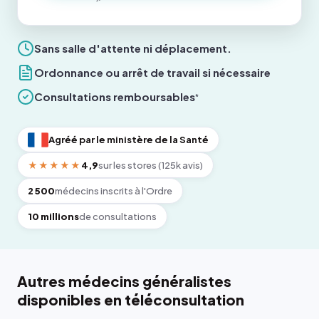
Sans salle d'attente ni déplacement.
Ordonnance ou arrêt de travail si nécessaire
Consultations remboursables
*
Agréé par le ministère de la Santé
★★★★★
4,9
sur les stores (125k avis)
2 500
médecins inscrits à l'Ordre
10 millions
de consultations
Autres médecins généralistes
disponibles en téléconsultation