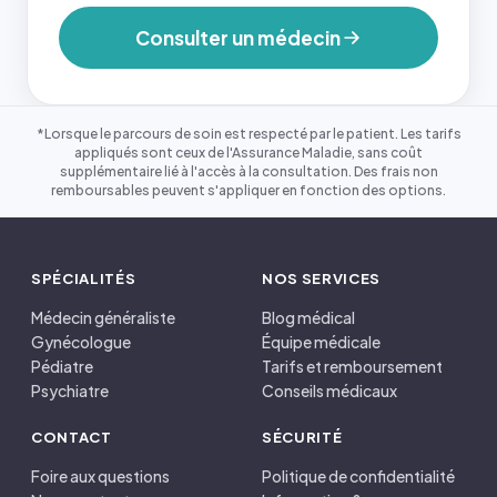
Consulter un médecin
*Lorsque le parcours de soin est respecté par le patient. Les tarifs
appliqués sont ceux de l'Assurance Maladie, sans coût
supplémentaire lié à l'accès à la consultation. Des frais non
remboursables peuvent s'appliquer en fonction des options.
SPÉCIALITÉS
NOS SERVICES
Médecin généraliste
Blog médical
Gynécologue
Équipe médicale
Pédiatre
Tarifs et remboursement
Psychiatre
Conseils médicaux
CONTACT
SÉCURITÉ
Foire aux questions
Politique de confidentialité