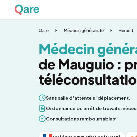
Qare
Médecin généraliste
Herault
Médecin généra
de Mauguio : p
téléconsultati
Sans salle d'attente ni déplacement.
Ordonnance ou arrêt de travail si néces
Consultations remboursables
*