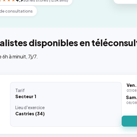
★★★★
4,9
sur les stores (125k avis)
de consultations
listes disponibles en téléconsul
h à minuit, 7j/7.
Ven.
Tarif
07/08
Secteur 1
Sam
08/0
Lieu
d'exercice
Castries (34)