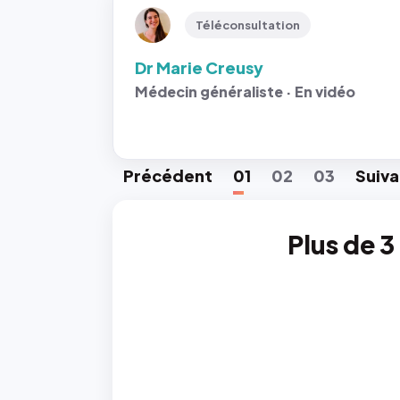
Téléconsultation
Dr Marie Creusy
Médecin généraliste · En vidéo
Préc
édent
01
02
03
Suiv
a
Plus de 3