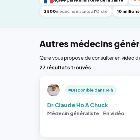
Agréé par le ministère de la Santé
★
2 500
médecins inscrits à l'Ordre
10 millions
Autres médecins généra
Qare vous propose de consulter en vidéo de 6
27 résultats trouvés
Disponible dans 14 h
Dr Claude Ho A Chuck
Médecin généraliste · En vidéo