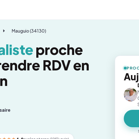
Mauguio (34130)
liste
proche
rendre RDV en
PROC
Auj
on
saire