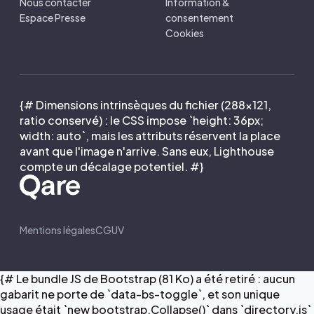
Nous contacter
Information &
Espace Presse
consentement
Cookies
{# Dimensions intrinsèques du fichier (288×121,
ratio conservé) : le CSS impose `height: 36px;
width: auto`, mais les attributs réservent la place
avant que l'image n'arrive. Sans eux, Lighthouse
compte un décalage potentiel. #}
Mentions légales
CGUV
{# Le bundle JS de Bootstrap (81 Ko) a été retiré : aucun
gabarit ne porte de `data-bs-toggle`, et son unique
usage était `new bootstrap.Collapse()` dans `directory.js`