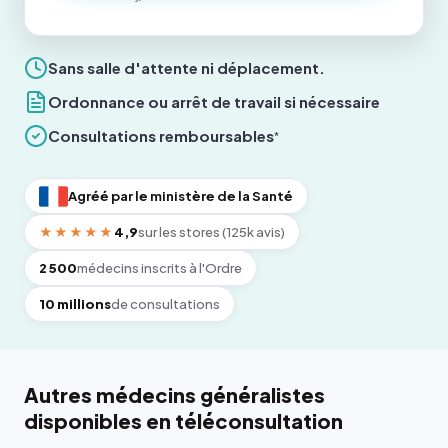
Sans salle d'attente ni déplacement.
Ordonnance ou arrêt de travail si nécessaire
Consultations remboursables
*
Agréé par le ministère de la Santé
★★★★★
4,9
sur les stores (125k avis)
2 500
médecins inscrits à l'Ordre
10 millions
de consultations
Autres médecins généralistes
disponibles en téléconsultation