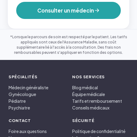
Consulter un médecin
*Lorsque le parcours de soin est respecté par le patient. Les tarifs
appliqués sont ceux de l'Assurance Maladie, sans coût
supplémentaire lié à l'accès à la consultation. Des frais non
remboursables peuvent s'appliquer en fonction des options.
SPÉCIALITÉS
NOS SERVICES
Médecin généraliste
Blog médical
Gynécologue
Équipe médicale
Pédiatre
Tarifs et remboursement
Psychiatre
Conseils médicaux
CONTACT
SÉCURITÉ
Foire aux questions
Politique de confidentialité