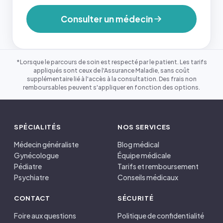
Consulter un médecin
*Lorsque le parcours de soin est respecté par le patient. Les tarifs
appliqués sont ceux de l'Assurance Maladie, sans coût
supplémentaire lié à l'accès à la consultation. Des frais non
remboursables peuvent s'appliquer en fonction des options.
SPÉCIALITÉS
NOS SERVICES
Médecin généraliste
Blog médical
Gynécologue
Équipe médicale
Pédiatre
Tarifs et remboursement
Psychiatre
Conseils médicaux
CONTACT
SÉCURITÉ
Foire aux questions
Politique de confidentialité