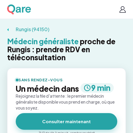
Rungis (94150)
Médecin généraliste
proche de
Rungis : prendre RDV en
téléconsultation
SANS RENDEZ-VOUS
9 min
Un médecin dans
Rejoignez la file d'attente : le premier médecin
généraliste disponible vous prend en charge, où que
vous soyez.
Consulter maintenant
7j/7 de 6h à minuit · remboursable*