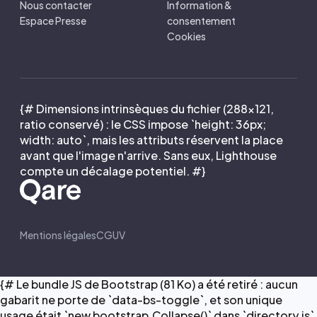
Nous contacter
Information &
Espace Presse
consentement
Cookies
{# Dimensions intrinsèques du fichier (288×121,
ratio conservé) : le CSS impose `height: 36px;
width: auto`, mais les attributs réservent la place
avant que l'image n'arrive. Sans eux, Lighthouse
compte un décalage potentiel. #}
Mentions légales
CGUV
{# Le bundle JS de Bootstrap (81 Ko) a été retiré : aucun
gabarit ne porte de `data-bs-toggle`, et son unique
usage était `new bootstrap.Collapse()` dans `directory.js`