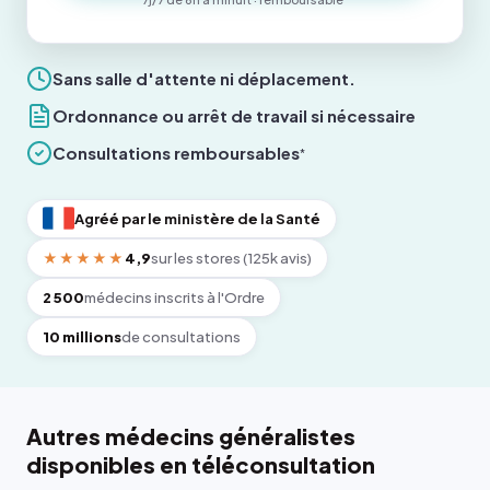
Sans salle d'attente ni déplacement.
Ordonnance ou arrêt de travail si nécessaire
Consultations remboursables
*
Agréé par le ministère de la Santé
★★★★★
4,9
sur les stores (125k avis)
2 500
médecins inscrits à l'Ordre
10 millions
de consultations
Autres médecins généralistes
disponibles en téléconsultation