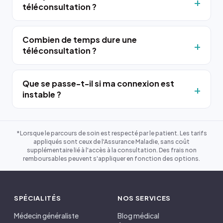
téléconsultation ?
Combien de temps dure une
téléconsultation ?
Que se passe-t-il si ma connexion est
instable ?
*Lorsque le parcours de soin est respecté par le patient. Les tarifs
appliqués sont ceux de l'Assurance Maladie, sans coût
supplémentaire lié à l'accès à la consultation. Des frais non
remboursables peuvent s'appliquer en fonction des options.
SPÉCIALITÉS
NOS SERVICES
Médecin généraliste
Blog médical