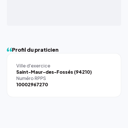
Profil du praticien
Ville d'exercice
{# 40×40
Saint-Maur-des-Fossés (94210)
: la taille
Numéro RPPS
rendue par
10002967270
`.profile-
picture`,
et un
rapport 1:1
qui reste
juste à
toutes les