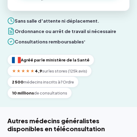
Sans salle d'attente ni déplacement.
Ordonnance ou arrêt de travail si nécessaire
Consultations remboursables
*
Agréé par le ministère de la Santé
★★★★★
4,9
sur les stores (125k avis)
2 500
médecins inscrits à l'Ordre
10 millions
de consultations
Autres médecins généralistes
disponibles en téléconsultation