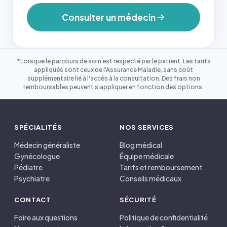
Consulter un médecin
*Lorsque le parcours de soin est respecté par le patient. Les tarifs
appliqués sont ceux de l'Assurance Maladie, sans coût
supplémentaire lié à l'accès à la consultation. Des frais non
remboursables peuvent s'appliquer en fonction des options.
SPÉCIALITÉS
NOS SERVICES
Médecin généraliste
Blog médical
Gynécologue
Équipe médicale
Pédiatre
Tarifs et remboursement
Psychiatre
Conseils médicaux
CONTACT
SÉCURITÉ
Foire aux questions
Politique de confidentialité