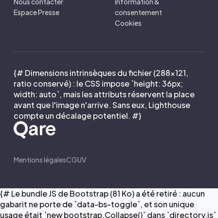
Nous contacter
Information &
Espace Presse
consentement
Cookies
{# Dimensions intrinsèques du fichier (288×121,
ratio conservé) : le CSS impose `height: 36px;
width: auto`, mais les attributs réservent la place
avant que l'image n'arrive. Sans eux, Lighthouse
compte un décalage potentiel. #}
Mentions légales
CGUV
{# Le bundle JS de Bootstrap (81 Ko) a été retiré : aucun
gabarit ne porte de `data-bs-toggle`, et son unique
usage était `new bootstrap.Collapse()` dans `directory.js`