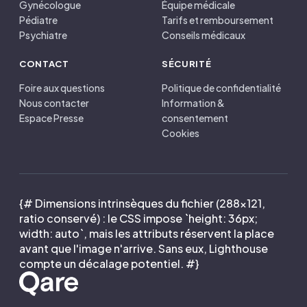
Gynécologue
Équipe médicale
Pédiatre
Tarifs et remboursement
Psychiatre
Conseils médicaux
CONTACT
SÉCURITÉ
Foire aux questions
Politique de confidentialité
Nous contacter
Information &
Espace Presse
consentement
Cookies
{# Dimensions intrinsèques du fichier (288×121,
ratio conservé) : le CSS impose `height: 36px;
width: auto`, mais les attributs réservent la place
avant que l'image n'arrive. Sans eux, Lighthouse
compte un décalage potentiel. #}