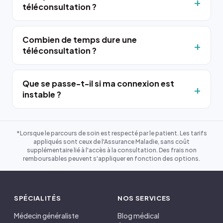
téléconsultation ?
Combien de temps dure une
téléconsultation ?
Que se passe-t-il si ma connexion est
instable ?
*Lorsque le parcours de soin est respecté par le patient. Les tarifs
appliqués sont ceux de l'Assurance Maladie, sans coût
supplémentaire lié à l'accès à la consultation. Des frais non
remboursables peuvent s'appliquer en fonction des options.
SPÉCIALITÉS
NOS SERVICES
Médecin généraliste
Blog médical