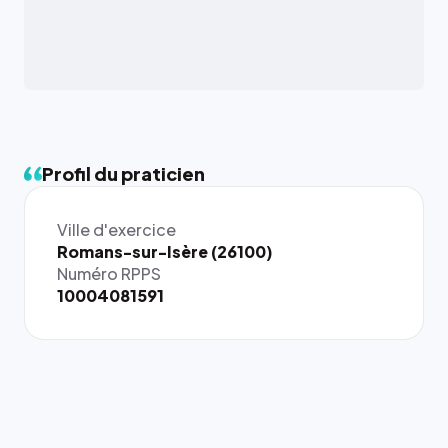
Profil du praticien
Ville d'exercice
{# 40×40
Romans-sur-Isère (26100)
: la taille
Numéro RPPS
rendue par
10004081591
`.profile-
picture`,
et un
rapport 1:1
qui reste
juste à
toutes les