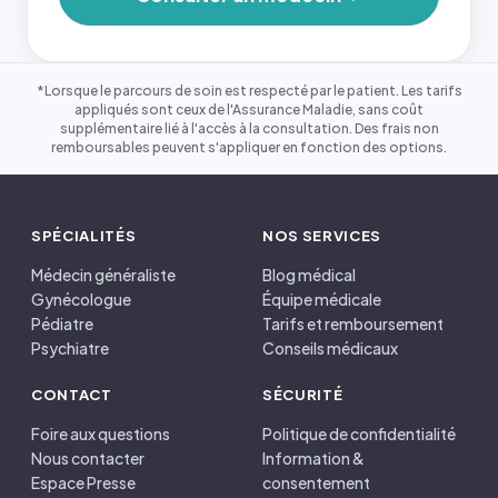
*Lorsque le parcours de soin est respecté par le patient. Les tarifs
appliqués sont ceux de l'Assurance Maladie, sans coût
supplémentaire lié à l'accès à la consultation. Des frais non
remboursables peuvent s'appliquer en fonction des options.
SPÉCIALITÉS
NOS SERVICES
Médecin généraliste
Blog médical
Gynécologue
Équipe médicale
Pédiatre
Tarifs et remboursement
Psychiatre
Conseils médicaux
CONTACT
SÉCURITÉ
Foire aux questions
Politique de confidentialité
Nous contacter
Information &
Espace Presse
consentement