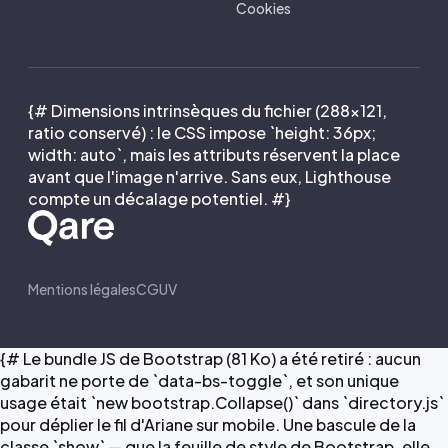
Cookies
{# Dimensions intrinsèques du fichier (288×121,
ratio conservé) : le CSS impose `height: 36px;
width: auto`, mais les attributs réservent la place
avant que l'image n'arrive. Sans eux, Lighthouse
compte un décalage potentiel. #}
Mentions légales
CGUV
{# Le bundle JS de Bootstrap (81 Ko) a été retiré : aucun
gabarit ne porte de `data-bs-toggle`, et son unique
usage était `new bootstrap.Collapse()` dans `directory.js`
pour déplier le fil d'Ariane sur mobile. Une bascule de la
classe `show` — que la feuille de style de Bootstrap, elle,