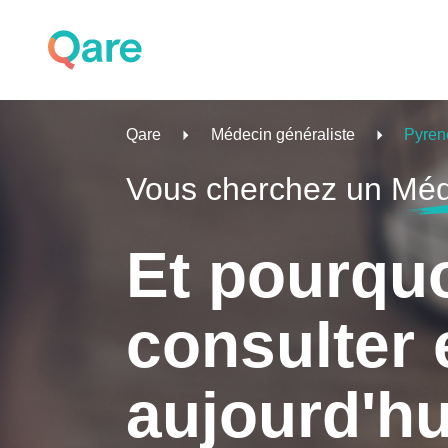
Qare
Médecin généraliste
Pyren
Vous cherchez un
Méd
Et pourqu
consulter 
aujourd'hu