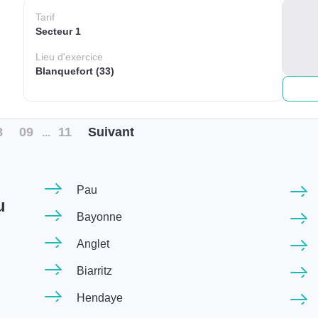
Tarif
Secteur 1
Lieu
d'exercice
Blanquefort (33)
8
09
11
Suiv
ant
...
Pau
u
Bayonne
Anglet
Biarritz
Hendaye