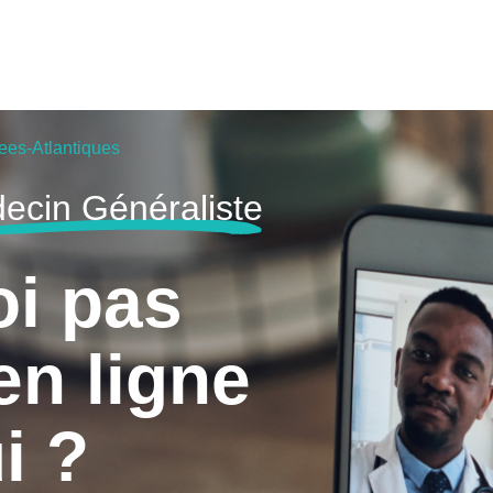
ees-Atlantiques
ecin Généraliste
oi pas
en ligne
i ?