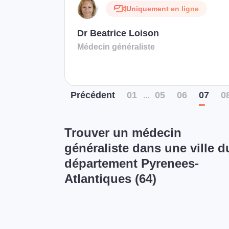
Uniquement en ligne
Dr Beatrice Loison
Médecin généraliste
Préc
édent
01
05
06
07
0
...
Trouver un médecin
généraliste dans une ville d
département Pyrenees-
Atlantiques (64)