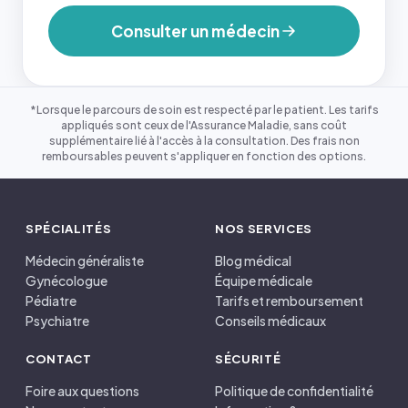
Consulter un médecin
*Lorsque le parcours de soin est respecté par le patient. Les tarifs
appliqués sont ceux de l'Assurance Maladie, sans coût
supplémentaire lié à l'accès à la consultation. Des frais non
remboursables peuvent s'appliquer en fonction des options.
SPÉCIALITÉS
NOS SERVICES
Médecin généraliste
Blog médical
Gynécologue
Équipe médicale
Pédiatre
Tarifs et remboursement
Psychiatre
Conseils médicaux
CONTACT
SÉCURITÉ
Foire aux questions
Politique de confidentialité