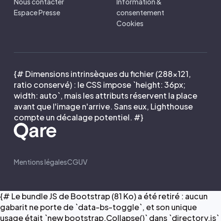
Nous contacter
Information &
Espace Presse
consentement
Cookies
{# Dimensions intrinsèques du fichier (288×121,
ratio conservé) : le CSS impose `height: 36px;
width: auto`, mais les attributs réservent la place
avant que l'image n'arrive. Sans eux, Lighthouse
compte un décalage potentiel. #}
Mentions légales
CGUV
{# Le bundle JS de Bootstrap (81 Ko) a été retiré : aucun
gabarit ne porte de `data-bs-toggle`, et son unique
usage était `new bootstrap.Collapse()` dans `directory.js`