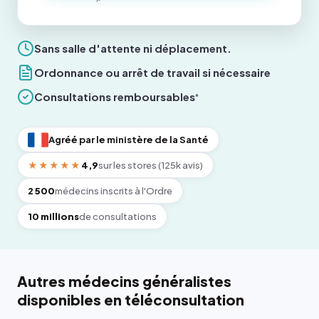
Sans salle d'attente ni déplacement.
Ordonnance ou arrêt de travail si nécessaire
Consultations remboursables
*
Agréé par le ministère de la Santé
★★★★★
4,9
sur les stores (125k avis)
2 500
médecins inscrits à l'Ordre
10 millions
de consultations
Autres médecins généralistes
disponibles en téléconsultation