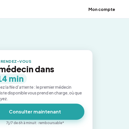
Mon compte
 RENDEZ-VOUS
médecin dans
14 min
ez la file d'attente : le premier médecin
iste disponible vous prend en charge, où que
oyez.
Consulter maintenant
7j/7 de 6h à minuit · remboursable*