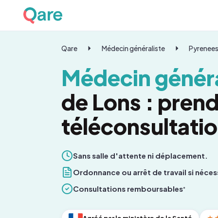
Qare
Médecin généraliste
Pyrenees
Médecin généra
de Lons : pren
téléconsultati
Sans salle d'attente ni déplacement.
Ordonnance ou arrêt de travail si néces
Consultations remboursables
*