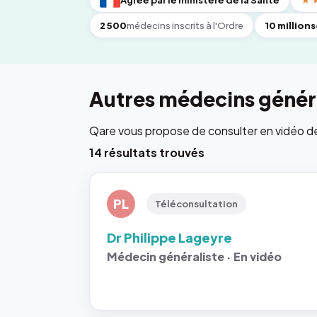
Agréé par le ministère de la Santé
★
2 500
médecins inscrits à l'Ordre
10 millions
Autres médecins généra
Qare vous propose de consulter en vidéo de 6
14 résultats trouvés
PL
Téléconsultation
Dr Philippe Lageyre
Médecin généraliste · En vidéo