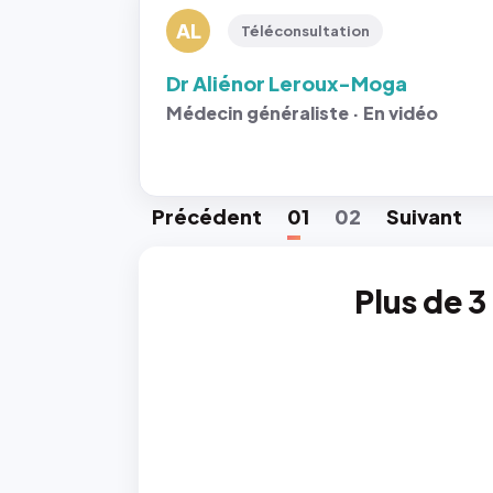
AL
Téléconsultation
Dr Aliénor Leroux-Moga
Médecin généraliste · En vidéo
Préc
édent
01
02
Suiv
ant
Plus de 3