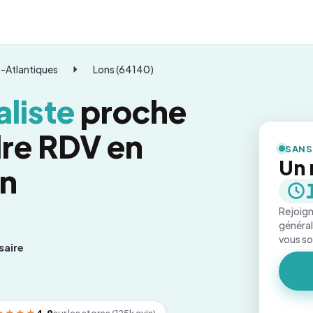
-Atlantiques
Lons (64140)
liste
proche
dre RDV en
SANS
Un 
on
Rejoign
général
vous s
saire