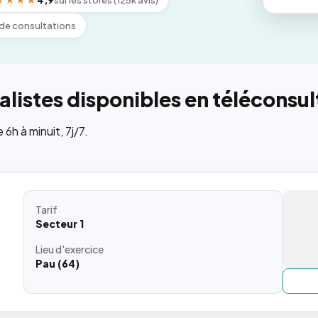
★★★★
4,9
sur les stores (125k avis)
de consultations
listes disponibles en téléconsul
h à minuit, 7j/7.
Tarif
Secteur 1
Lieu
d'exercice
Pau (64)