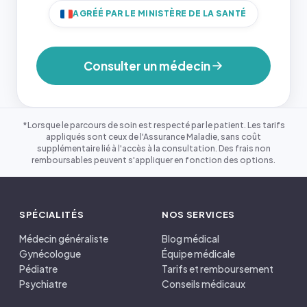
AGRÉÉ PAR LE MINISTÈRE DE LA SANTÉ
Consulter un médecin
*Lorsque le parcours de soin est respecté par le patient. Les tarifs
appliqués sont ceux de l'Assurance Maladie, sans coût
supplémentaire lié à l'accès à la consultation. Des frais non
remboursables peuvent s'appliquer en fonction des options.
SPÉCIALITÉS
NOS SERVICES
Médecin généraliste
Blog médical
Gynécologue
Équipe médicale
Pédiatre
Tarifs et remboursement
Psychiatre
Conseils médicaux