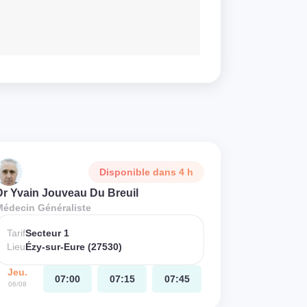
Disponible dans 4 h
Dr Yvain Jouveau Du Breuil
Médecin Généraliste
Tarif
Secteur 1
Lieu
Ézy-sur-Eure (27530)
Jeu.
07:00
07:15
07:45
06/08