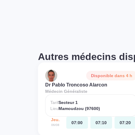
Autres médecins dis
Disponible dans 4 h
Dr Pablo Troncoso Alarcon
Médecin Généraliste
Tarif
Secteur 1
Lieu
Mamoudzou (97600)
Jeu.
07:00
07:10
07:20
06/08