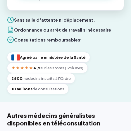
Sans salle d'attente ni déplacement.
Ordonnance ou arrêt de travail si nécessaire
Consultations remboursables
*
Agréé par le ministère de la Santé
★★★★★
4,9
sur les stores (125k avis)
2 500
médecins inscrits à l'Ordre
10 millions
de consultations
Autres médecins généralistes
disponibles en téléconsultation