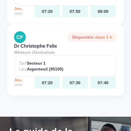
Jeu.
07:20
07:50
08:00
06/08
CF
Disponible dans 1 h
Dr Christophe Felix
Médecin Généraliste
Tarif
Secteur 1
Lieu
Argenteuil (95100)
Jeu.
07:20
07:30
07:40
06/08