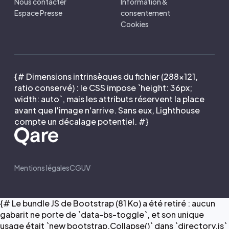
Nous contacter
Information &
Espace Presse
consentement
Cookies
{# Dimensions intrinsèques du fichier (288×121,
ratio conservé) : le CSS impose `height: 36px;
width: auto`, mais les attributs réservent la place
avant que l'image n'arrive. Sans eux, Lighthouse
compte un décalage potentiel. #}
Mentions légales
CGUV
{# Le bundle JS de Bootstrap (81 Ko) a été retiré : aucun
gabarit ne porte de `data-bs-toggle`, et son unique
usage était `new bootstrap.Collapse()` dans `directory.js`