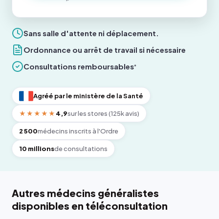
Sans salle d'attente ni déplacement.
Ordonnance ou arrêt de travail si nécessaire
Consultations remboursables
*
Agréé par le ministère de la Santé
★★★★★
4,9
sur les stores (125k avis)
2 500
médecins inscrits à l'Ordre
10 millions
de consultations
Autres médecins généralistes
disponibles en téléconsultation