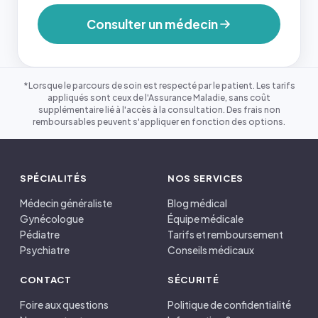
Consulter un médecin
*Lorsque le parcours de soin est respecté par le patient. Les tarifs
appliqués sont ceux de l'Assurance Maladie, sans coût
supplémentaire lié à l'accès à la consultation. Des frais non
remboursables peuvent s'appliquer en fonction des options.
SPÉCIALITÉS
NOS SERVICES
Médecin généraliste
Blog médical
Gynécologue
Équipe médicale
Pédiatre
Tarifs et remboursement
Psychiatre
Conseils médicaux
CONTACT
SÉCURITÉ
Foire aux questions
Politique de confidentialité